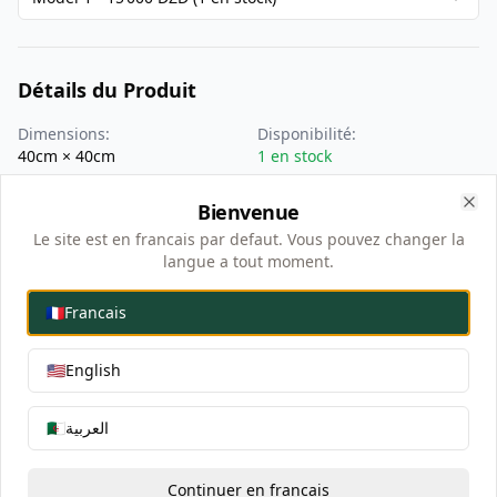
Détails du Produit
Dimensions
:
Disponibilité
:
40
cm ×
40
cm
1 en stock
Bienvenue
Clo
Le site est en francais par defaut. Vous pouvez changer la
-
1
+
Quantité
:
Seulement 1 restants en stock !
langue a tout moment.
Ajouter au Panier - 15 000 DZD
🇫🇷
Francais
Acheter Maintenant - 15 000 DZD
🇺🇸
English
🇩🇿
العربية
Livraison Estimée
Aug 21, 2026
Continuer en francais
Standard delivery time